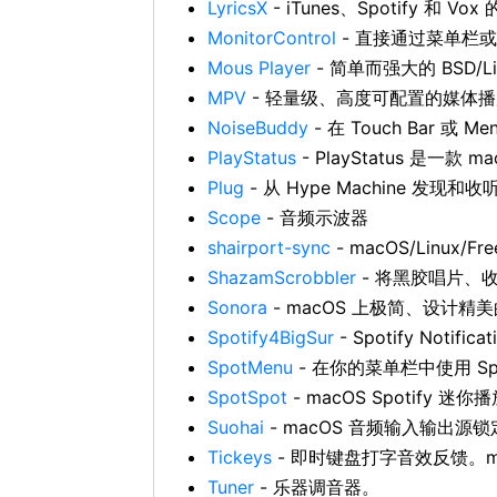
LyricsX
- iTunes、Spotify 和 Vo
MonitorControl
- 直接通过菜单栏
Mous Player
- 简单而强大的 BSD/L
MPV
- 轻量级、高度可配置的媒体
NoiseBuddy
- 在 Touch Bar 或 M
PlayStatus
- PlayStatus 是一款
Plug
- 从 Hype Machine 发现和
Scope
- 音频示波器
shairport-sync
- macOS/Linux/F
ShazamScrobbler
- 将黑胶唱片、收
Sonora
- macOS 上极简、设计精
Spotify4BigSur
- Spotify Notific
SpotMenu
- 在你的菜单栏中使用 Spoti
SpotSpot
- macOS Spotify 迷
Suohai
- macOS 音频输入输出源
Tickeys
- 即时键盘打字音效反馈。m
Tuner
- 乐器调音器。