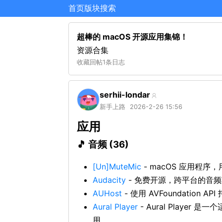
首页
版块
搜索
超棒的 macOS 开源应用集锦！
资源合集
收藏
回帖
1条日志
serhii-londar
新手上路
2026-2-26 15:56
应用
🎵 音频 (36)
[Un]MuteMic
- macOS 应用程
Audacity
- 免费开源，跨平台的音
AUHost
- 使用 AVFoundation AP
Aural Player
- Aural Player
用。