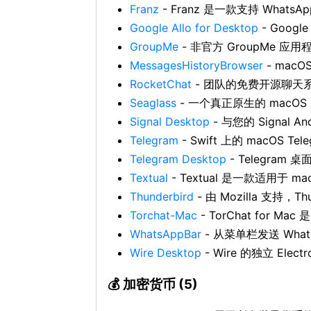
Franz
- Franz 是一款支持 Whats
Google Allo for Desktop
- Googl
GroupMe
- 非官方 GroupMe 应用
MessagesHistoryBrowser
- mac
RocketChat
- 团队的免费开源聊天系
Seaglass
- 一个真正原生的 macOS
Signal Desktop
- 与您的 Signal A
Telegram
- Swift 上的 macOS Te
Telegram Desktop
- Telegram
Textual
- Textual 是一款适用于 ma
Thunderbird
- 由 Mozilla 支
Torchat-Mac
- TorChat for Ma
WhatsAppBar
- 从菜单栏发送 What
Wire Desktop
- Wire 的独立 Elec
💰 加密货币 (5)