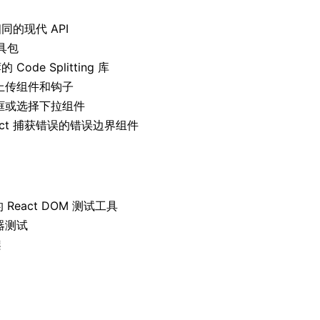
相同的现代 API
具包
的 Code Splitting 库
文件上传组件和钩子
合框或选择下拉组件
eact 捕获错误的错误边界组件
React DOM 测试工具
器测试
架