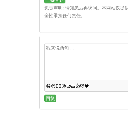
一键直达
免责声明: 请知悉后再访问。本网站仅
全性承担任何责任。
😀
😊
😵‍💫
😡
🤝
🙏
👍
👎
❤️
回复