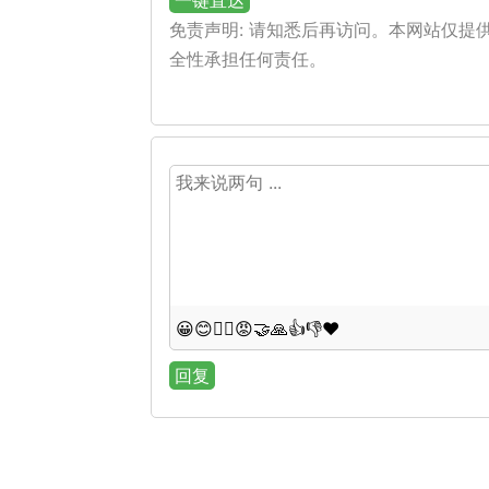
一键直达
免责声明: 请知悉后再访问。本网站仅
全性承担任何责任。
😀
😊
😵‍💫
😡
🤝
🙏
👍
👎
❤️
回复