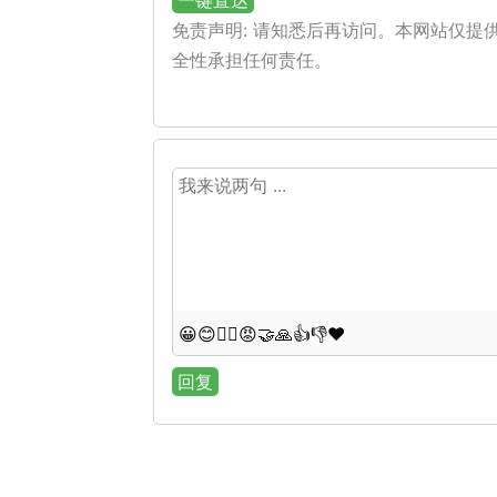
一键直达
免责声明: 请知悉后再访问。本网站仅
全性承担任何责任。
😀
😊
😵‍💫
😡
🤝
🙏
👍
👎
❤️
回复