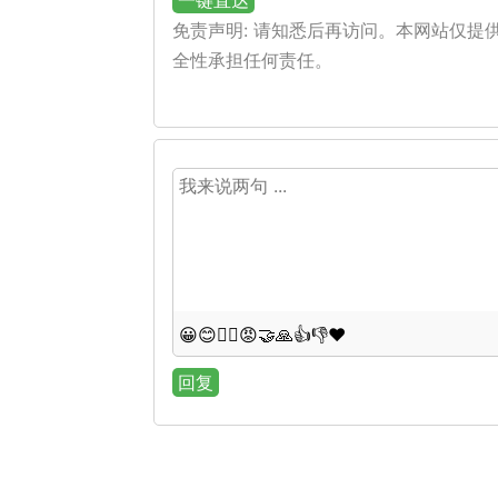
一键直达
免责声明: 请知悉后再访问。本网站仅
全性承担任何责任。
😀
😊
😵‍💫
😡
🤝
🙏
👍
👎
❤️
回复