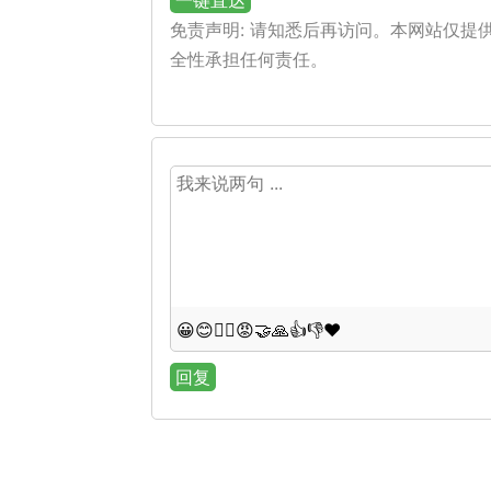
一键直达
免责声明: 请知悉后再访问。本网站仅
全性承担任何责任。
😀
😊
😵‍💫
😡
🤝
🙏
👍
👎
❤️
回复