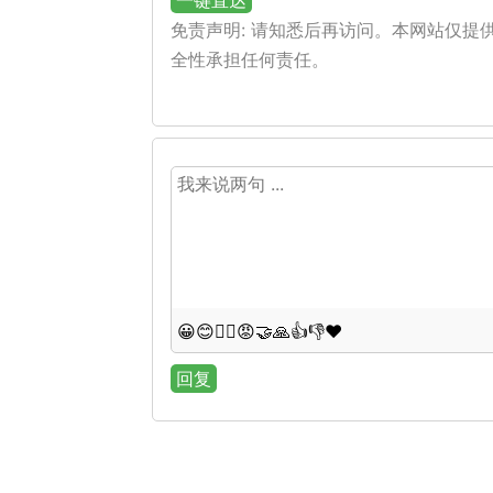
一键直达
免责声明: 请知悉后再访问。本网站仅
全性承担任何责任。
😀
😊
😵‍💫
😡
🤝
🙏
👍
👎
❤️
回复