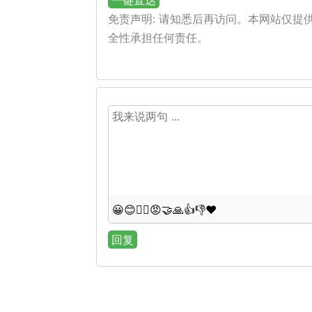
一键直达
免责声明: 请知悉后再访问。本网站仅
全性承担任何责任。
😀
😊
😵‍💫
😡
🤝
🙏
👍
👎
❤️
回复