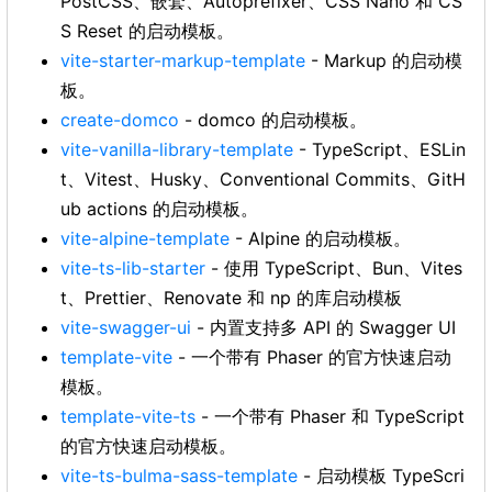
PostCSS、嵌套、Autoprefixer、CSS Nano 和 CS
S Reset 的启动模板。
vite-starter-markup-template
- Markup 的启动模
板。
create-domco
- domco 的启动模板。
vite-vanilla-library-template
- TypeScript、ESLin
t、Vitest、Husky、Conventional Commits、GitH
ub actions 的启动模板。
vite-alpine-template
- Alpine 的启动模板。
vite-ts-lib-starter
- 使用 TypeScript、Bun、Vites
t、Prettier、Renovate 和 np 的库启动模板
vite-swagger-ui
- 内置支持多 API 的 Swagger UI
template-vite
- 一个带有 Phaser 的官方快速启动
模板。
template-vite-ts
- 一个带有 Phaser 和 TypeScript
的官方快速启动模板。
vite-ts-bulma-sass-template
- 启动模板 TypeScri