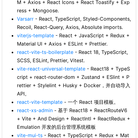
M + Axios + React Icons + React Toastify + Exp
ress + Mongoose.
Varsarr
- React, TypeScript, Styled-Components,
Recoil, React-Query, Axios, Absolute imports.
viterjs-template
- React + JavaScript + Redux +
Material UI + Axios + ESLint + Prettier.
react-vite-ts-boilerplate
- React 18, TypeScript,
SCSS, ESLint, Prettier, Vitest.
vite-react-universal-template
- React18 + TypeS
cript + react-router-dom + Zustand + ESlint + P
rettier + Stylelint + Husky + Docker，并自动导入
API。
react-vite-template
- 一个 React 项目模板。
react-xs-admin
- 基于 React18 + ReactRouteV6
+ Vite + And Design + ReactIntl + ReactRedux +
Emulation 开发的后台管理系统模板
vite-mui-ts
- React + TypeScript + Redux + Mat