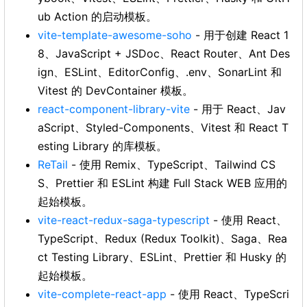
ub Action 的启动模板。
vite-template-awesome-soho
- 用于创建 React 1
8、JavaScript + JSDoc、React Router、Ant Des
ign、ESLint、EditorConfig、.env、SonarLint 和
Vitest 的 DevContainer 模板。
react-component-library-vite
- 用于 React、Jav
aScript、Styled-Components、Vitest 和 React T
esting Library 的库模板。
ReTail
- 使用 Remix、TypeScript、Tailwind CS
S、Prettier 和 ESLint 构建 Full Stack WEB 应用的
起始模板。
vite-react-redux-saga-typescript
- 使用 React、
TypeScript、Redux (Redux Toolkit)、Saga、Rea
ct Testing Library、ESLint、Prettier 和 Husky 的
起始模板。
vite-complete-react-app
- 使用 React、TypeScri