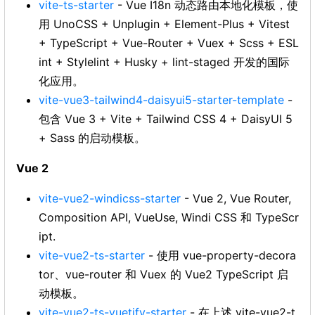
vite-ts-starter
- Vue I18n 动态路由本地化模板，使
用 UnoCSS + Unplugin + Element-Plus + Vitest
+ TypeScript + Vue-Router + Vuex + Scss + ESL
int + Stylelint + Husky + lint-staged 开发的国际
化应用。
vite-vue3-tailwind4-daisyui5-starter-template
-
包含 Vue 3 + Vite + Tailwind CSS 4 + DaisyUI 5
+ Sass 的启动模板。
Vue 2
vite-vue2-windicss-starter
- Vue 2, Vue Router,
Composition API, VueUse, Windi CSS 和 TypeScr
ipt.
vite-vue2-ts-starter
- 使用 vue-property-decora
tor、vue-router 和 Vuex 的 Vue2 TypeScript 启
动模板。
vite-vue2-ts-vuetify-starter
- 在上述 vite-vue2-t