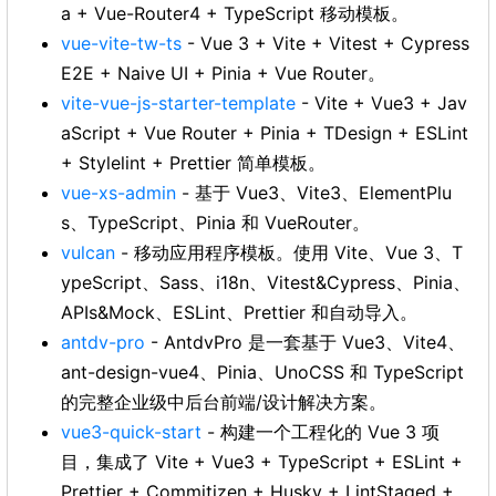
a + Vue-Router4 + TypeScript 移动模板。
vue-vite-tw-ts
- Vue 3 + Vite + Vitest + Cypress
E2E + Naive UI + Pinia + Vue Router。
vite-vue-js-starter-template
- Vite + Vue3 + Jav
aScript + Vue Router + Pinia + TDesign + ESLint
+ Stylelint + Prettier 简单模板。
vue-xs-admin
- 基于 Vue3、Vite3、ElementPlu
s、TypeScript、Pinia 和 VueRouter。
vulcan
- 移动应用程序模板。使用 Vite、Vue 3、T
ypeScript、Sass、i18n、Vitest&Cypress、Pinia、
APIs&Mock、ESLint、Prettier 和自动导入。
antdv-pro
- AntdvPro 是一套基于 Vue3、Vite4、
ant-design-vue4、Pinia、UnoCSS 和 TypeScript
的完整企业级中后台前端/设计解决方案。
vue3-quick-start
- 构建一个工程化的 Vue 3 项
目，集成了 Vite + Vue3 + TypeScript + ESLint +
Prettier + Commitizen + Husky + LintStaged +