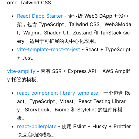
ome, Tailwind CSS.
React Dapp Starter
- 企业级 Web3 DApp 开发框
架，包含 TypeScript、Tailwind CSS、Web3Moda
l、Wagmi、Shadcn UI、Zustand 和 TanStack Qu
ery，适用于可扩展的去中心化应用。
vite-template-react-ts-jest
- React + TypeScript
+ Jest.
vite-amplify
- 带有 SSR + Express API + AWS Amplif
y 托管的模板。
react-component-library-template
- 一个包含 Re
act、TypeScript、Vitest、React Testing Librar
y、Storybook、Biome 和 Stylelint 的组件库模
板。
react-boilerplate
- 使用 Eslint + Husky + Prettier
快速启动的模板。