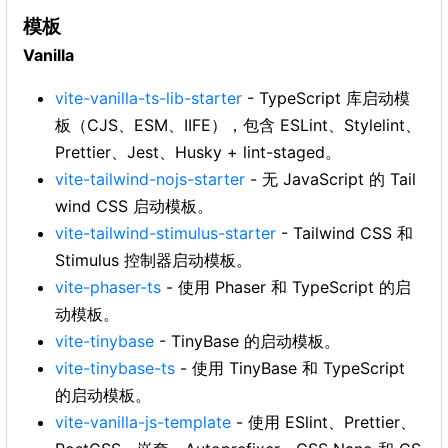
模板
Vanilla
vite-vanilla-ts-lib-starter
- TypeScript 库启动模
板（CJS、ESM、IIFE），包含 ESLint、Stylelint、
Prettier、Jest、Husky + lint-staged。
vite-tailwind-nojs-starter
- 无 JavaScript 的 Tail
wind CSS 启动模板。
vite-tailwind-stimulus-starter
- Tailwind CSS 和
Stimulus 控制器启动模板。
vite-phaser-ts
- 使用 Phaser 和 TypeScript 的启
动模板。
vite-tinybase
- TinyBase 的启动模板。
vite-tinybase-ts
- 使用 TinyBase 和 TypeScript
的启动模板。
vite-vanilla-js-template
- 使用 ESlint、Prettier、