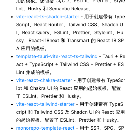
用的模板。还包括 CI/CD、ESLint、Prettier、Style
lint、Husky 和 Semantic Release。
vite-react-ts-shadcn-starter
- 用于创建带有 Type
Script、React Router、Tailwind CSS、Shadcn U
I、React Query、ESLint、Prettier、Stylelint、Hu
sky、React-i18next 和 Transmart 的 React 18 SP
A 应用的模板。
template-tauri-vite-react-ts-tailwind
- Tauri + Re
act + TypeScript + Tailwind CSS + Prettier + ES
Lint 集成的模板。
vite-react-chakra-starter
- 用于创建带有 TypeScr
ipt 和 Chakra UI 的 React 应用的起始模板。配置
了 ESLint、Prettier 和 Husky。
vite-react-tailwind-starter
- 用于创建带有 TypeS
cript 和 Tailwind CSS 及 Shadcn UI 的 React 应用
的起始模板。配置了 ESLint、Prettier 和 Husky。
monorepo-template-react
- 用于 SSR、SPG、SP