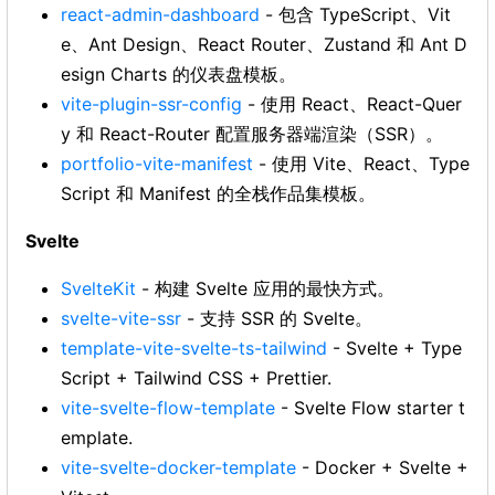
react-admin-dashboard
- 包含 TypeScript、Vit
e、Ant Design、React Router、Zustand 和 Ant D
esign Charts 的仪表盘模板。
vite-plugin-ssr-config
- 使用 React、React-Quer
y 和 React-Router 配置服务器端渲染（SSR）。
portfolio-vite-manifest
- 使用 Vite、React、Type
Script 和 Manifest 的全栈作品集模板。
Svelte
SvelteKit
- 构建 Svelte 应用的最快方式。
svelte-vite-ssr
- 支持 SSR 的 Svelte。
template-vite-svelte-ts-tailwind
- Svelte + Type
Script + Tailwind CSS + Prettier.
vite-svelte-flow-template
- Svelte Flow starter t
emplate.
vite-svelte-docker-template
- Docker + Svelte +