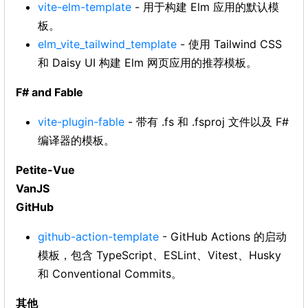
vite-elm-template
- 用于构建 Elm 应用的默认模
板。
elm_vite_tailwind_template
- 使用 Tailwind CSS
和 Daisy UI 构建 Elm 网页应用的推荐模板。
F# and Fable
vite-plugin-fable
- 带有 .fs 和 .fsproj 文件以及 F#
编译器的模板。
Petite-Vue
VanJS
GitHub
github-action-template
- GitHub Actions 的启动
模板，包含 TypeScript、ESLint、Vitest、Husky
和 Conventional Commits。
其他