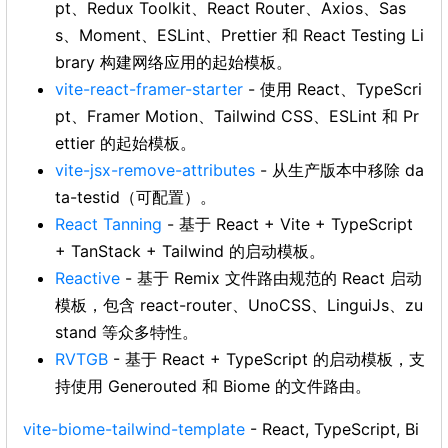
pt、Redux Toolkit、React Router、Axios、Sas
s、Moment、ESLint、Prettier 和 React Testing Li
brary 构建网络应用的起始模板。
vite-react-framer-starter
- 使用 React、TypeScri
pt、Framer Motion、Tailwind CSS、ESLint 和 Pr
ettier 的起始模板。
vite-jsx-remove-attributes
- 从生产版本中移除 da
ta-testid（可配置）。
React Tanning
- 基于 React + Vite + TypeScript
+ TanStack + Tailwind 的启动模板。
Reactive
- 基于 Remix 文件路由规范的 React 启动
模板，包含 react-router、UnoCSS、LinguiJs、zu
stand 等众多特性。
RVTGB
- 基于 React + TypeScript 的启动模板，支
持使用 Generouted 和 Biome 的文件路由。
vite-biome-tailwind-template
- React, TypeScript, Bi