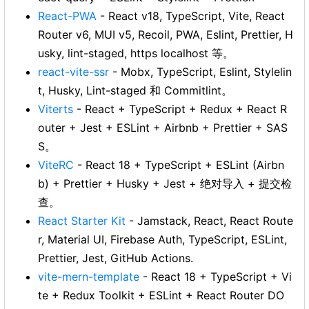
React-PWA
- React v18, TypeScript, Vite, React
Router v6, MUI v5, Recoil, PWA, Eslint, Prettier, H
usky, lint-staged, https localhost 等。
react-vite-ssr
- Mobx, TypeScript, Eslint, Stylelin
t, Husky, Lint-staged 和 Commitlint。
Viterts
- React + TypeScript + Redux + React R
outer + Jest + ESLint + Airbnb + Prettier + SAS
S。
ViteRC
- React 18 + TypeScript + ESLint (Airbn
b) + Prettier + Husky + Jest + 绝对导入 + 提交检
查。
React Starter Kit
- Jamstack, React, React Route
r, Material UI, Firebase Auth, TypeScript, ESLint,
Prettier, Jest, GitHub Actions.
vite-mern-template
- React 18 + TypeScript + Vi
te + Redux Toolkit + ESLint + React Router DO