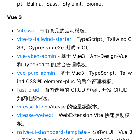
pt、Bulma、Sass、Stylelint、Biome。
Vue 3
Vitesse
- 带有意见的启动模板。
vite-ts-tailwind-starter
- TypeScript、Tailwind C
SS、Cypress.io e2e 测试 + CI。
vue-vben-admin
- 基于 Vue3、Ant-Design-Vue
和 TypeScript 的后台管理模板。
vue-pure-admin
- 基于 Vue3、TypeScript、Tailw
ind CSS 和 element-plus 的后台管理模板。
fast-crud
- 面向选项的 CRUD 框架，开发 CRUD
如闪电般快速。
vitesse-lite
- Vitesse 的轻量级版本。
vitesse-webext
- WebExtension Vite 快速启动模
板。
naive-ui-dashboard-template
- 友好的 UI，Vue 3