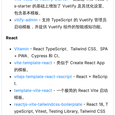
s-starter 的基础上增加了 Vuetify 及其优化设置。
包含基本模板。
vitify-admin
- 支持 TypeScript 的 Vuetify 管理员
启动模板，并提供 Vuetify 组件的智能感知功能。
React
Vitamin
- React TypeScript、Tailwind CSS、SPA
+ PWA、Cypress 和 CI。
vite-template-react
- 类似于 Create React App
的模板。
vitejs-template-react-rescript
- React + ReScrip
t.
template-vite-react
- 一个极简的 React Vite 启动
模板。
reactjs-vite-tailwindcss-boilerplate
- React 18, T
ypeScript, Vitest, Testing Library, Tailwind CSS