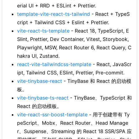
erial UI + RRD + ESLint + Prettier.
template-vite-react-ts-tailwind
- React + TypeS
cript + Tailwind CSS + Eslint + Prettier.
vite-react-ts-template
- React 18, TypeScript, E
Slint, Prettier, Dev Container, Vitest, Storybook,
Playwright, MSW, React Router 6, React Query, C
hakra UI, Zustand.
react-vite-tailwindcss-template
- React, JavaScr
ipt, Tailwind CSS, ESlint, Prettier, Pre-commit.
vite-tinybase-react
- TinyBase 和 React 的启动模
板。
vite-tinybase-ts-react
- TinyBase、TypeScript 和
React 的启动模板。
vite-react-ssr-boost-template
- 用于创建带有 Ty
peScript、Mobx、React Router、Head Manage
r、Suspense、Streaming 的 React 18 SSR/SPA 应