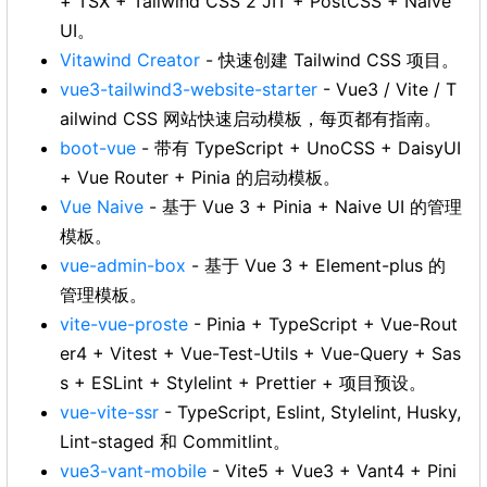
+ TSX + Tailwind CSS 2 JIT + PostCSS + Naive
UI。
Vitawind Creator
- 快速创建 Tailwind CSS 项目。
vue3-tailwind3-website-starter
- Vue3 / Vite / T
ailwind CSS 网站快速启动模板，每页都有指南。
boot-vue
- 带有 TypeScript + UnoCSS + DaisyUI
+ Vue Router + Pinia 的启动模板。
Vue Naive
- 基于 Vue 3 + Pinia + Naive UI 的管理
模板。
vue-admin-box
- 基于 Vue 3 + Element-plus 的
管理模板。
vite-vue-proste
- Pinia + TypeScript + Vue-Rout
er4 + Vitest + Vue-Test-Utils + Vue-Query + Sas
s + ESLint + Stylelint + Prettier + 项目预设。
vue-vite-ssr
- TypeScript, Eslint, Stylelint, Husky,
Lint-staged 和 Commitlint。
vue3-vant-mobile
- Vite5 + Vue3 + Vant4 + Pini