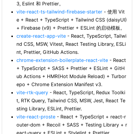
3, Eslint 和 Prettier。
vite-react-ts-tailwind-firebase-starter
- 使用 Vit
e + React + TypeScript + Tailwind CSS (daisyUI)
+ Firebase (v9) + Prettier + ESLint 的启动模板。
create-react-app-vite
- React, TypeScript, Tailwi
nd CSS, MSW, Vitest, React Testing Library, ESLi
nt, Prettier, GitHub Actions.
chrome-extension-boilerplate-react-vite
- React
+ TypeScript + SASS + Prettier + ESLint + GitH
ub Actions + HMR(Hot Module Reload) + Turbor
epo + Chrome Extension Manifest v3.
vite-rtk-query
- React, TypeScript, Redux Toolki
t, RTK Query, Tailwind CSS, MSW, Jest, React Te
sting Library, ESLint, Prettier.
vite-react-proste
- React + TypeScript + react-r
outer-dom + Recoil + SASS + Testing Library + r
eact-query + ESLint + Stylelint + Prettier.