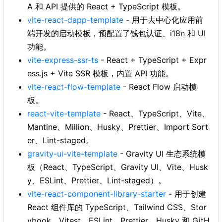
A 和 API 提供的 React + TypeScript 模板。
vite-react-dapp-template
- 用于去中心化应用前
端开发的启动模板，预配置了钱包认证、i18n 和 UI
功能。
vite-express-ssr-ts
- React + TypeScript + Expr
ess.js + Vite SSR 模板，内置 API 功能。
vite-react-flow-template
- React Flow 启动模
板。
react-vite-template
- React、TypeScript、Vite、
Mantine、Million、Husky、Prettier、Import Sort
er、Lint-staged。
gravity-ui-vite-template
- Gravity UI 生态系统模
板（React、TypeScript、Gravity UI、Vite、Husk
y、ESLint、Prettier、Lint-staged）。
vite-react-component-library-starter
- 用于创建
React 组件库的 TypeScript、Tailwind CSS、Stor
ybook、Vitest、ESLint、Prettier、Husky 和 GitH