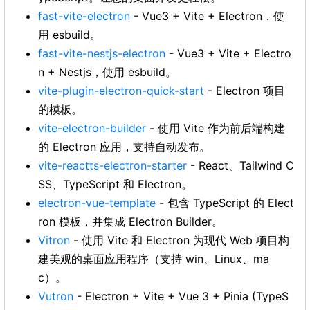
fast-vite-electron
- Vue3 + Vite + Electron，使
用 esbuild。
fast-vite-nestjs-electron
- Vue3 + Vite + Electro
n + Nestjs，使用 esbuild。
vite-plugin-electron-quick-start
- Electron 项目
的模板。
vite-electron-builder
- 使用 Vite 作为前后端构建
的 Electron 应用，支持自动发布。
vite-reactts-electron-starter
- React、Tailwind C
SS、TypeScript 和 Electron。
electron-vue-template
- 包含 TypeScript 的 Elect
ron 模板，并集成 Electron Builder。
Vitron
- 使用 Vite 和 Electron 为现代 Web 项目构
建美观的桌面应用程序（支持 win、Linux、ma
c）。
Vutron
- Electron + Vite + Vue 3 + Pinia (TypeS