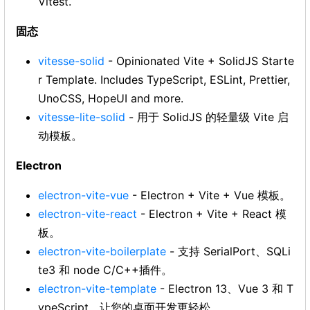
Vitest.
固态
vitesse-solid
- Opinionated Vite + SolidJS Starte
r Template. Includes TypeScript, ESLint, Prettier,
UnoCSS, HopeUI and more.
vitesse-lite-solid
- 用于 SolidJS 的轻量级 Vite 启
动模板。
Electron
electron-vite-vue
- Electron + Vite + Vue 模板。
electron-vite-react
- Electron + Vite + React 模
板。
electron-vite-boilerplate
- 支持 SerialPort、SQLi
te3 和 node C/C++插件。
electron-vite-template
- Electron 13、Vue 3 和 T
ypeScript。让您的桌面开发更轻松。