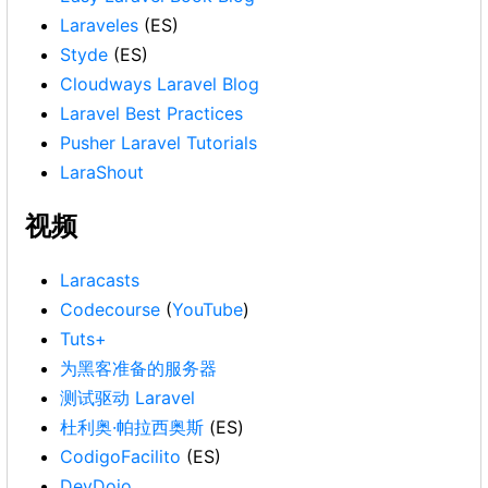
Laraveles
(ES)
Styde
(ES)
Cloudways Laravel Blog
Laravel Best Practices
Pusher Laravel Tutorials
LaraShout
视频
Laracasts
Codecourse
(
YouTube
)
Tuts+
为黑客准备的服务器
测试驱动 Laravel
杜利奥·帕拉西奥斯
(ES)
CodigoFacilito
(ES)
DevDojo