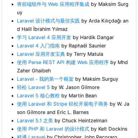
将前端组件与 Web 应用程序集成
by Maksim Surg
uy
Laravel 设计模式与最佳实践
by Arda Kılıçdağı an
d Halil İbrahim Yılmaz
学习 Laravel 4 应用开发
by Hardik Dangar
Laravel 4 入门指南
by Raphaël Saunier
Laravel 应用开发宝典
by Terry Matula
使用 Parse REST API 构建 Web 应用程序
by Mhd
Zaher Ghaibeh
Laravel - 我的第一个框架
by Maksim Surguy
轻松 Laravel 5
by W. Jason Gilmore
Laravel 5 核心教程
by Martin Bean
使用 Laravel 和 Stripe 轻松开展电子商务
by W. Ja
son Gilmore and Eric L. Barnes
Laravel 5.1 之美
by Chuck Heintzelman
使用 PHP 和 Laravel 的设计模式
by Kelt Dockins
精通 Laravel
by Christopher John Pecoraro