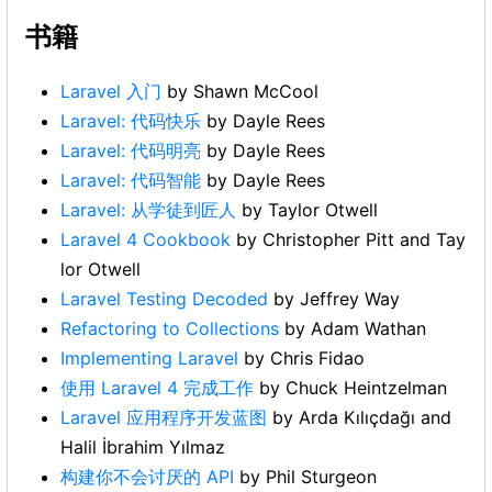
书籍
Laravel 入门
by Shawn McCool
Laravel: 代码快乐
by Dayle Rees
Laravel: 代码明亮
by Dayle Rees
Laravel: 代码智能
by Dayle Rees
Laravel: 从学徒到匠人
by Taylor Otwell
Laravel 4 Cookbook
by Christopher Pitt and Tay
lor Otwell
Laravel Testing Decoded
by Jeffrey Way
Refactoring to Collections
by Adam Wathan
Implementing Laravel
by Chris Fidao
使用 Laravel 4 完成工作
by Chuck Heintzelman
Laravel 应用程序开发蓝图
by Arda Kılıçdağı and
Halil İbrahim Yılmaz
构建你不会讨厌的 API
by Phil Sturgeon