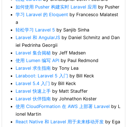
如何使用 Pusher 构建实时 Laravel 应用
by Pusher
学习 Laravel 的 Eloquent
by Francesco Malatest
a
轻松学习 Laravel 5
by Sanjib Sinha
Laravel 和 AngularJS
by Daniel Schmitz and Dan
iel Pedrinha Georgii
Laravel 集合揭秘
by Jeff Madsen
使用 Lumen 编写 API
by Paul Redmond
Laravel 求生指南
by Tony Lea
Laraboot: Laravel 5 入门
by Bill Keck
Laravel 5.4 入门
by Bill Keck
Laravel 快速上手
by Matt Stauffer
Laravel 伙伴指南
by Johnathon Koster
使用 CloudFormation 在 AWS 上部署 Laravel
by L
ionel Martin
React Native 和 Laravel 用于未来移动开发
by Ega