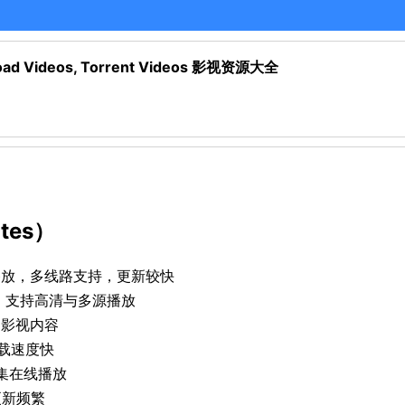
d Videos, Torrent Videos 影视资源大全
tes）
播放，多线路支持，更新较快
，支持高清与多源播放
门影视内容
载速度快
集在线播放
更新频繁