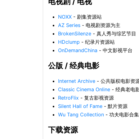
电视剧 / 电视
NOXX
- 剧集资源站
AZ Series
- 电视剧资源为主
BrokenSilenze
- 真人秀与综艺节目
HDclump
- 纪录片资源站
OnDemandChina
- 中文影视平台
公版 / 经典电影
Internet Archive
- 公共版权电影资
Classic Cinema Online
- 经典老电
RetroFlix
- 复古影视资源
Silent Hall of Fame
- 默片资源
Wu Tang Collection
- 功夫电影合集
下载资源