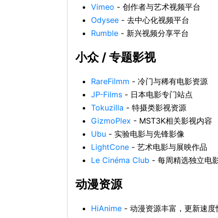
Vimeo
- 创作者与艺术视频平台
Odysee
- 去中心化视频平台
Rumble
- 新兴视频分享平台
小众 / 专题影视
RareFilmm
- 冷门与稀有电影资源
JP-Films
- 日本电影专门站点
Tokuzilla
- 特摄类影视资源
GizmoPlex
- MST3K相关影视内容
Ubu
- 实验电影与先锋影像
LightCone
- 艺术电影与展映作品
Le Cinéma Club
- 每周精选独立电
动漫资源
HiAnime
- 动漫资源丰富，更新速度