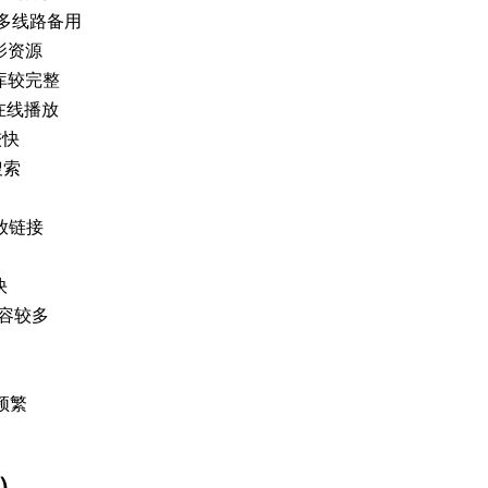
多线路备用
影资源
库较完整
在线播放
较快
搜索
放链接
快
容较多
频繁
s）