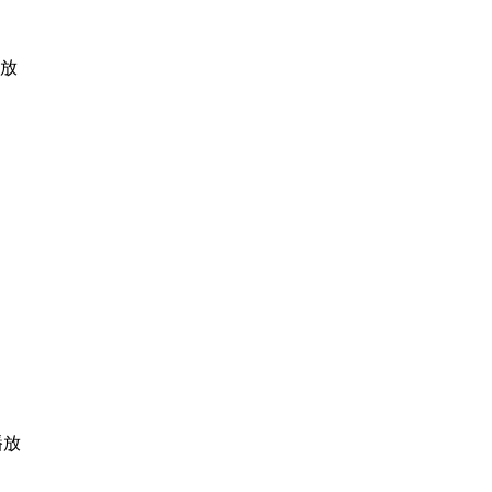
播放
播放