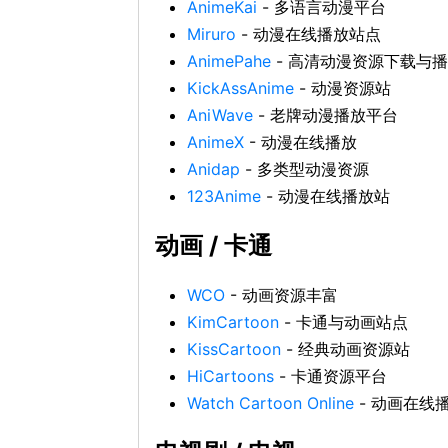
AnimeKai
- 多语言动漫平台
Miruro
- 动漫在线播放站点
AnimePahe
- 高清动漫资源下载与
KickAssAnime
- 动漫资源站
AniWave
- 老牌动漫播放平台
AnimeX
- 动漫在线播放
Anidap
- 多类型动漫资源
123Anime
- 动漫在线播放站
动画 / 卡通
WCO
- 动画资源丰富
KimCartoon
- 卡通与动画站点
KissCartoon
- 经典动画资源站
HiCartoons
- 卡通资源平台
Watch Cartoon Online
- 动画在线