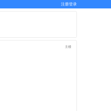
注册
登录
主楼