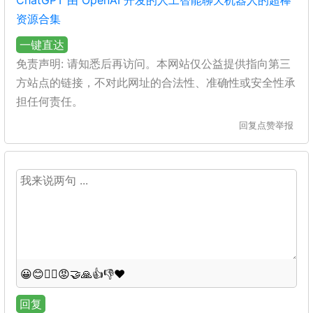
ChatGPT 由 OpenAI 开发的人工智能聊天机器人的超棒
资源合集
一键直达
免责声明: 请知悉后再访问。本网站仅公益提供指向第三
方站点的链接，不对此网址的合法性、准确性或安全性承
担任何责任。
回复
点赞
举报
😀
😊
😵‍💫
😡
🤝
🙏
👍
👎
❤️
回复