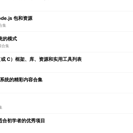
de.js 包和资源
合集
统的模式
源合集
+（或 C）框架、库、资源和实用工具列表
 生态系统的精彩内容合集
集
适合初学者的优秀项目