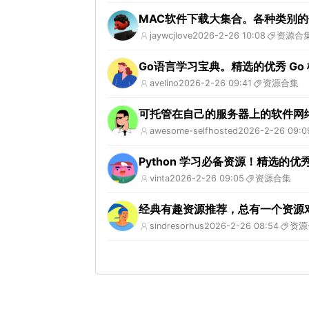
MAC软件下载大集合。各种类别
jaywcjlove
2026-2-26 10:08
资源合
Go语言学习宝典。精选的优秀 Go
avelino
2026-2-26 09:41
资源合集
可托管在自己的服务器上的软件网络
awesome-selfhosted
2026-2-26 09:0
Python 学习必备资源！精选的优秀
vinta
2026-2-26 09:05
资源合集
经典有趣资源推荐，总有一个资源
sindresorhus
2026-2-26 08:54
资源