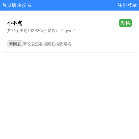
首页
版块
搜索
注册
登录
小不点
发帖
共74个主题
10292位会员
欢迎
qwer1
新回复
新发表
查看榜
回复榜
收藏榜